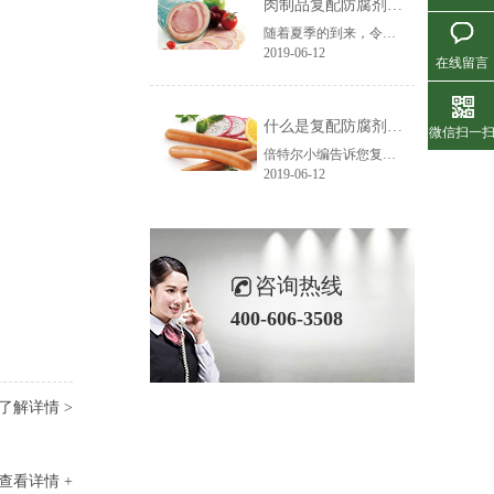
肉制品复配防腐剂的一般组成有哪些？
随着夏季的到来，令肉制品生产厂家头疼的问题也接踵而来，其中较大的麻烦就是肉制品的防腐问题，尽管各厂家都采取了一定的防范措施，添加了不同种类的防腐剂，以期解决问题，但大都收效甚微，不能令人满意。倍特尔小编总结到目前在肉制品中应用的复配防腐剂一般可分为下面四类：a．苯甲酸钠（肉制品中已禁用）、山梨......
2019-06-12
在线留言
什么是复配防腐剂？复配防腐剂的优点是什么？
微信扫一
倍特尔小编告诉您复配防腐剂是根据食品的具体类型中的常见微生物情况，而将数种防腐剂及增效剂进行复配，具有防腐针对性的一种复配食品添加剂。其主要优点如下：1、抑菌谱广：单一的防腐剂抑菌谱均较窄，如Nii仅作用于革兰氏阳性菌，对阴性菌不起作用。纳他霉素也仅仅对酵母菌、霉菌有作用，而对细菌不起作用。通过复......
2019-06-12
咨询热线
400-606-3508
了解详情 >
查看详情 +