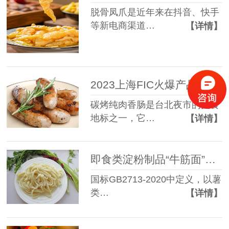
脱骨凤爪是近年来在抖音、快手
等新电商渠道…
【详情】
2023上海FIC火爆产品：台湾碳烤纯肉香肠-香肠调味料XH11
碳烤纯肉香肠是台北夜市的美食
地标之一，它…
【详情】
即食类淀粉制品“牛筋面”防腐方案
国标GB2713-2020中定义，以薯
类…
【详情】